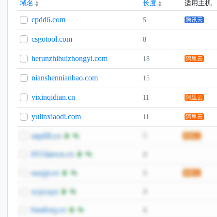
域名
长度
适用主机
cpdd6.com
5
腾讯云
csgotool.com
8
herunzhihuizhongyi.com
18
阿里云
nianshennianbao.com
15
yixinqidian.cn
11
阿里云
yulinxiaodi.com
11
阿里云