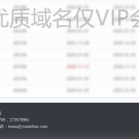
号
09，273979991
：tousu@youmibao.com